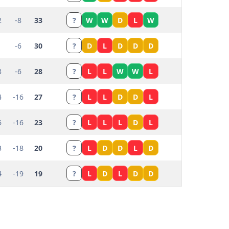
2
-8
33
?
W
W
D
L
W
-6
30
?
D
L
D
D
D
3
-6
28
?
L
L
W
W
L
4
-16
27
?
L
L
D
D
L
6
-16
23
?
L
L
L
D
L
3
-18
20
?
L
D
D
L
D
4
-19
19
?
L
D
L
D
D