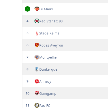
3
Le Mans
4
Red Star FC 93
5
Stade Reims
6
Rodez Aveyron
7
Montpellier
8
Dunkerque
9
Annecy
10
Guingamp
11
Pau FC