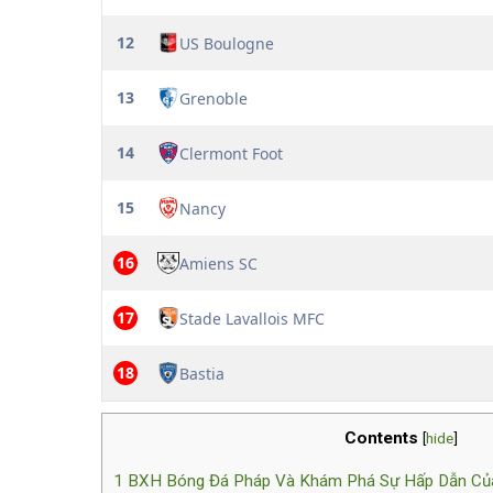
12
US Boulogne
13
Grenoble
14
Clermont Foot
15
Nancy
16
Amiens SC
17
Stade Lavallois MFC
18
Bastia
Contents
[
hide
]
1
BXH Bóng Đá Pháp Và Khám Phá Sự Hấp Dẫn Của