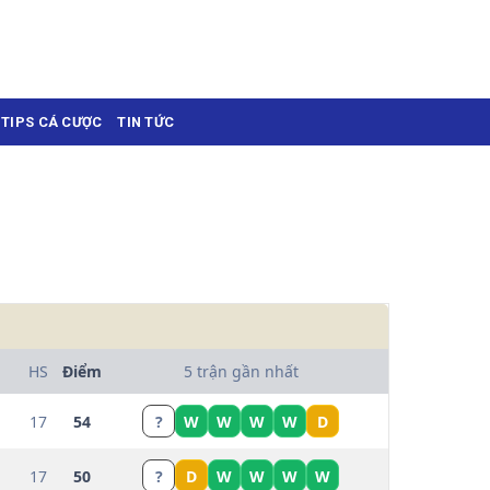
TIPS CÁ CƯỢC
TIN TỨC
HS
Điểm
5 trận gần nhất
17
54
?
W
W
W
W
D
17
50
?
D
W
W
W
W