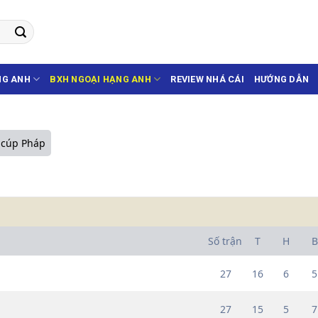
NG ANH
BXH NGOẠI HẠNG ANH
REVIEW NHÁ CÁI
HƯỚNG DẪN
 cúp Pháp
Số trận
T
H
B
27
16
6
5
27
15
5
7