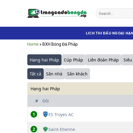
Bỏ
qua
nội
dung
LICH THI ĐẤU NGOẠI HẠ
Home
»
BXH Bóng Đá Pháp
Hạng hai Pháp
Cúp Pháp
Liên đoàn Pháp
Siêu
Tất cả
Sân nhà
Sân khách
Hạng hai Pháp
#
Đội
1
ES Troyes AC
2
Saint-Etienne