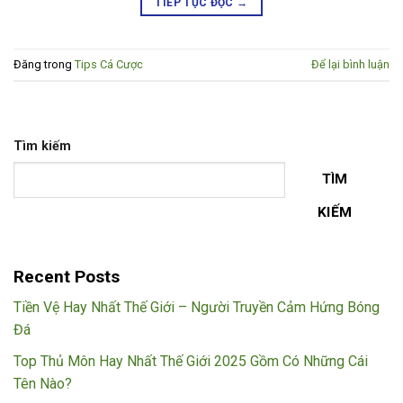
TIẾP TỤC ĐỌC
→
Đăng trong
Tips Cá Cược
Để lại bình luận
Tìm kiếm
TÌM
KIẾM
Recent Posts
Tiền Vệ Hay Nhất Thế Giới – Người Truyền Cảm Hứng Bóng
Đá
Top Thủ Môn Hay Nhất Thế Giới 2025 Gồm Có Những Cái
Tên Nào?