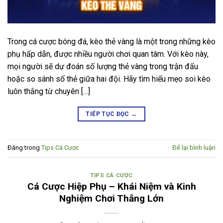
Trong cá cược bóng đá, kèo thẻ vàng là một trong những kèo
phụ hấp dẫn, được nhiều người chơi quan tâm. Với kèo này,
mọi người sẽ dự đoán số lượng thẻ vàng trong trận đấu
hoặc so sánh số thẻ giữa hai đội. Hãy tìm hiểu mẹo soi kèo
luôn thắng từ chuyên […]
TIẾP TỤC ĐỌC
→
Đăng trong
Tips Cá Cược
Để lại bình luận
TIPS CÁ CƯỢC
Cá Cược Hiệp Phụ – Khái Niệm và Kinh
Nghiệm Chơi Thắng Lớn