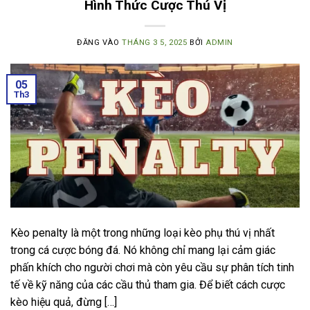
Hình Thức Cược Thú Vị
ĐĂNG VÀO
THÁNG 3 5, 2025
BỞI
ADMIN
05
Th3
Kèo penalty là một trong những loại kèo phụ thú vị nhất
trong cá cược bóng đá. Nó không chỉ mang lại cảm giác
phấn khích cho người chơi mà còn yêu cầu sự phân tích tinh
tế về kỹ năng của các cầu thủ tham gia. Để biết cách cược
kèo hiệu quả, đừng […]