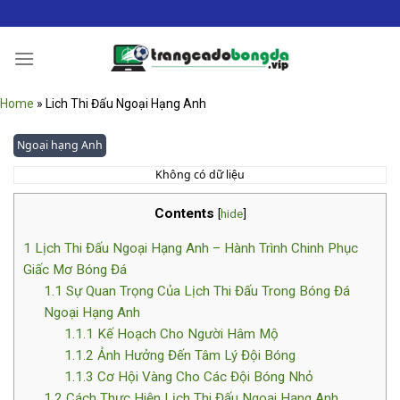
Bỏ
qua
nội
dung
Home
»
Lich Thi Đấu Ngoại Hạng Anh
Ngoại hạng Anh
Không có dữ liệu
Contents
[
hide
]
1
Lịch Thi Đấu Ngoại Hạng Anh – Hành Trình Chinh Phục
Giấc Mơ Bóng Đá
1.1
Sự Quan Trọng Của Lịch Thi Đấu Trong Bóng Đá
Ngoại Hạng Anh
1.1.1
Kế Hoạch Cho Người Hâm Mộ
1.1.2
Ảnh Hưởng Đến Tâm Lý Đội Bóng
1.1.3
Cơ Hội Vàng Cho Các Đội Bóng Nhỏ
1.2
Cách Thực Hiện Lịch Thi Đấu Ngoại Hạng Anh