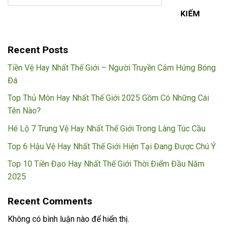
KIẾM
Recent Posts
Tiền Vệ Hay Nhất Thế Giới – Người Truyền Cảm Hứng Bóng
Đá
Top Thủ Môn Hay Nhất Thế Giới 2025 Gồm Có Những Cái
Tên Nào?
Hé Lộ 7 Trung Vệ Hay Nhất Thế Giới Trong Làng Túc Cầu
Top 6 Hậu Vệ Hay Nhất Thế Giới Hiện Tại Đang Được Chú Ý
Top 10 Tiền Đạo Hay Nhất Thế Giới Thời Điểm Đầu Năm
2025
Recent Comments
Không có bình luận nào để hiển thị.