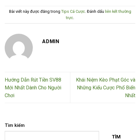
Bài viết này được đăng trong
Tips Cá Cược
. Đánh dấu
liên kết thường
trực
.
ADMIN
Hướng Dẫn Rút Tiền SV88
Khái Niệm Kèo Phạt Góc và
Mới Nhất Dành Cho Người
Những Kiểu Cược Phổ Biến
Chơi
Nhất
Tìm kiếm
TÌM