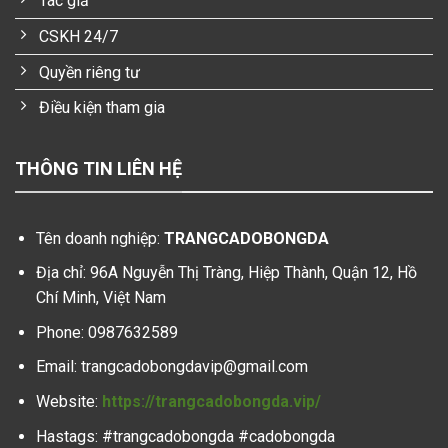
Tác giả
CSKH 24/7
Quyền riêng tư
Điều kiện tham gia
THÔNG TIN LIÊN HỆ
Tên doanh nghiệp:
TRANGCADOBONGDA
Địa chỉ: 96A Nguyễn Thị Tràng, Hiệp Thành, Quận 12, Hồ
Chí Minh, Việt Nam
Phone: 0987632589
Email:
trangcadobongdavip@gmail.com
Website:
https://trangcadobongda.vip/
Hastags: #trangcadobongda #cadobongda