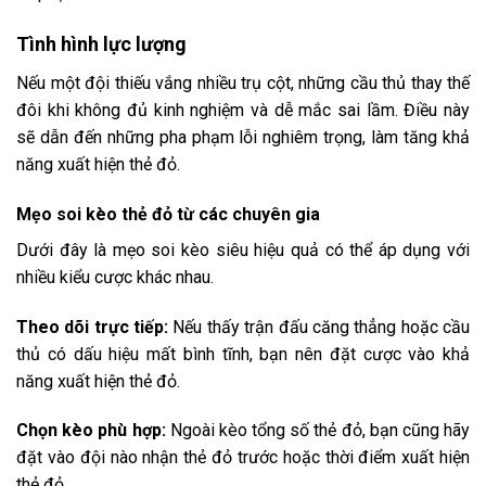
Tình hình lực lượng
Nếu một đội thiếu vắng nhiều trụ cột, những cầu thủ thay thế
đôi khi không đủ kinh nghiệm và dễ mắc sai lầm. Điều này
sẽ dẫn đến những pha phạm lỗi nghiêm trọng, làm tăng khả
năng xuất hiện thẻ đỏ.
Mẹo soi kèo thẻ đỏ từ các chuyên gia
Dưới đây là mẹo soi kèo siêu hiệu quả có thể áp dụng với
nhiều kiểu cược khác nhau.
Theo dõi trực tiếp:
Nếu thấy trận đấu căng thẳng hoặc cầu
thủ có dấu hiệu mất bình tĩnh, bạn nên đặt cược vào khả
năng xuất hiện thẻ đỏ.
Chọn kèo phù hợp:
Ngoài kèo tổng số thẻ đỏ, bạn cũng hãy
đặt vào đội nào nhận thẻ đỏ trước hoặc thời điểm xuất hiện
thẻ đỏ.