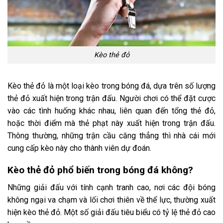
Kèo thẻ đỏ
Kèo thẻ đỏ là một loại kèo trong bóng đá, dựa trên số lượng
thẻ đỏ xuất hiện trong trận đấu. Người chơi có thể đặt cược
vào các tình huống khác nhau, liên quan đến tổng thẻ đỏ,
hoặc thời điểm mà thẻ phạt này xuất hiện trong trận đấu.
Thông thường, những trận cầu căng thẳng thì nhà cái mới
cung cấp kèo này cho thành viên dự đoán.
Kèo thẻ đỏ phổ biến trong bóng đá không?
Những giải đấu với tính cạnh tranh cao, nơi các đội bóng
không ngại va chạm và lối chơi thiên về thể lực, thường xuất
hiện kèo thẻ đỏ. Một số giải đấu tiêu biểu có tỷ lệ thẻ đỏ cao