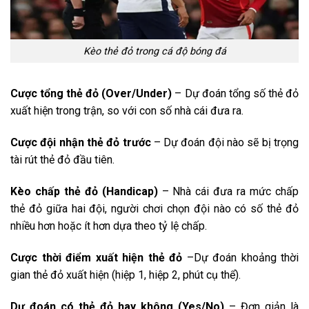
Kèo thẻ đỏ trong cá độ bóng đá
Cược tổng thẻ đỏ (Over/Under)
– Dự đoán tổng số thẻ đỏ
xuất hiện trong trận, so với con số nhà cái đưa ra.
Cược đội nhận thẻ đỏ trước
– Dự đoán đội nào sẽ bị trọng
tài rút thẻ đỏ đầu tiên.
Kèo chấp thẻ đỏ (Handicap)
– Nhà cái đưa ra mức chấp
thẻ đỏ giữa hai đội, người chơi chọn đội nào có số thẻ đỏ
nhiều hơn hoặc ít hơn dựa theo tỷ lệ chấp.
Cược thời điểm xuất hiện thẻ đỏ
–Dự đoán khoảng thời
gian thẻ đỏ xuất hiện (hiệp 1, hiệp 2, phút cụ thể).
Dự đoán có thẻ đỏ hay không (Yes/No)
– Đơn giản là