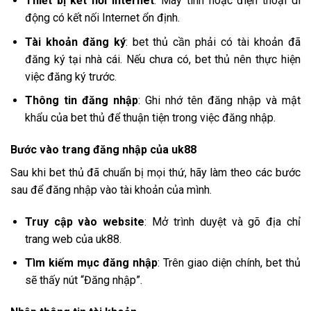
Thiết bị kết nối Internet
: Máy tính hoặc điện thoại di
động có kết nối Internet ổn định.
Tài khoản đăng ký
: bet thủ cần phải có tài khoản đã
đăng ký tại nhà cái. Nếu chưa có, bet thủ nên thực hiện
việc đăng ký trước.
Thông tin đăng nhập
: Ghi nhớ tên đăng nhập và mật
khẩu của bet thủ để thuận tiện trong việc đăng nhập.
Bước vào trang đăng nhập của uk88
Sau khi bet thủ đã chuẩn bị mọi thứ, hãy làm theo các bước
sau để đăng nhập vào tài khoản của mình.
Truy cập vào website
: Mở trình duyệt và gõ địa chỉ
trang web của uk88.
Tìm kiếm mục đăng nhập
: Trên giao diện chính, bet thủ
sẽ thấy nút “Đăng nhập”.