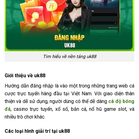
Tìm hiểu về nền tảng uk88
Giới thiệu về uk88
Hướng dẫn đăng nhập là vào một trong những trang web cá
cược trực tuyến hàng đầu tại Việt Nam. Với giao diện thân
thiện và dễ sử dụng, người dùng có thể dễ dàng
cá độ bóng
đá
, casino trực tuyến, xổ số, bắn cá, nổ hũ game slot, và
nhiều trò chơi khác.
Các loại hình giải trí tại uk88