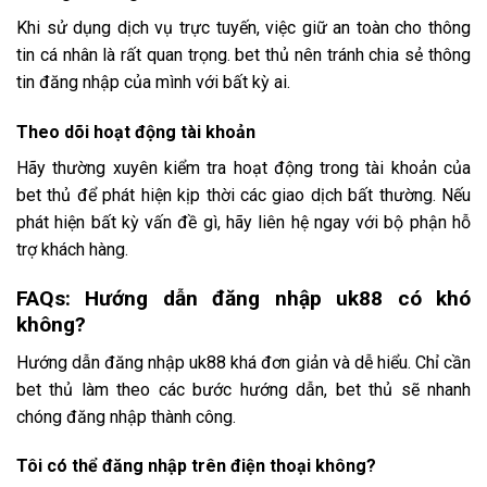
Khi sử dụng dịch vụ trực tuyến, việc giữ an toàn cho thông
tin cá nhân là rất quan trọng. bet thủ nên tránh chia sẻ thông
tin đăng nhập của mình với bất kỳ ai.
Theo dõi hoạt động tài khoản
Hãy thường xuyên kiểm tra hoạt động trong tài khoản của
bet thủ để phát hiện kịp thời các giao dịch bất thường. Nếu
phát hiện bất kỳ vấn đề gì, hãy liên hệ ngay với bộ phận hỗ
trợ khách hàng.
FAQs:
Hướng dẫn đăng nhập uk88 có khó
không?
Hướng dẫn đăng nhập uk88 khá đơn giản và dễ hiểu. Chỉ cần
bet thủ làm theo các bước hướng dẫn, bet thủ sẽ nhanh
chóng đăng nhập thành công.
Tôi có thể đăng nhập trên điện thoại không?